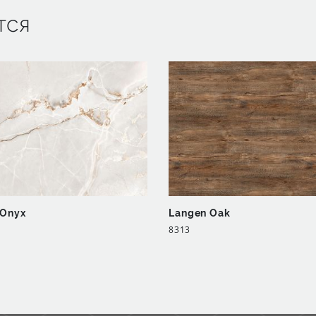
тся
 Onyx
Langen Oak
8313