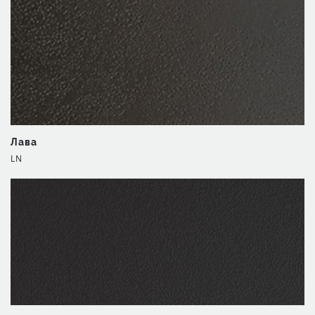
Лава
LN